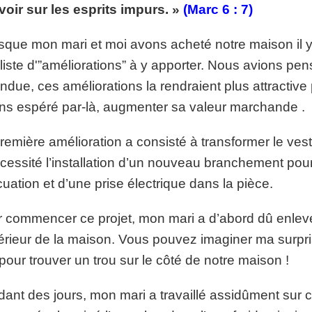
oir sur les esprits impurs. »
(Marc 6 : 7)
p://www.lafoiapostolique.org/wp-
volume.
sque mon mari et moi avons acheté notre maison il y
tu-lasse-rempli-de-tritesse.mp3
liste d'”améliorations” à y apporter. Nous avions pen
ndue, ces améliorations la rendraient plus attractive
ns espéré par-là, augmenter sa valeur marchande .
remière amélioration a consisté à transformer le ves
cessité l’installation d’un nouveau branchement pour 
uation et d’une prise électrique dans la pièce.
 commencer ce projet, mon mari a d’abord dû enlever 
térieur de la maison. Vous pouvez imaginer ma surpris
 pour trouver un trou sur le côté de notre maison !
ant des jours, mon mari a travaillé assidûment sur ce