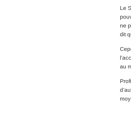
Le S
pouv
ne p
dit 
Cepe
l’ac
au m
Prof
d’au
moye