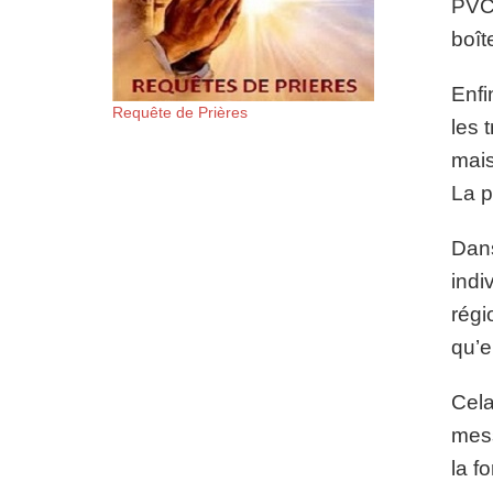
PVC 
boît
Enfi
Requête de Prières
les 
mais
La p
Dans
indi
régi
qu’e
Cela
mess
la fo