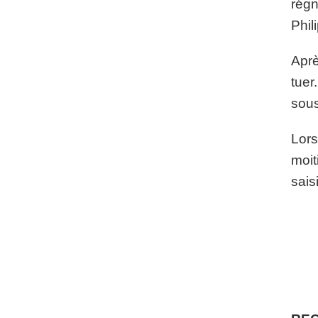
régn
Phil
Aprè
tuer
sous
Lors
moit
sais