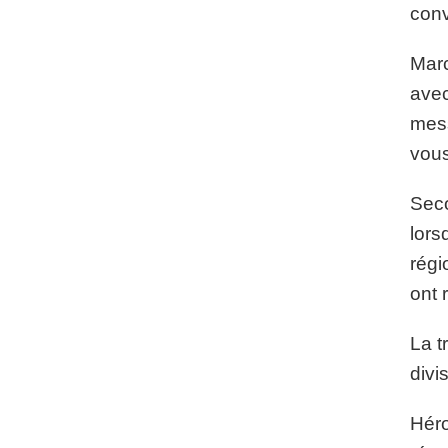
conv
Marc
avec
mess
vous
Seco
lors
régi
ont 
La t
divi
Héro