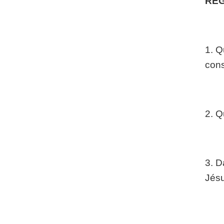
REG
1. Q
cons
2. Q
3. D
Jés