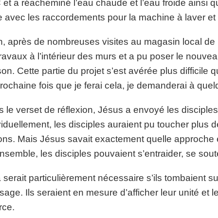
et a réacheminé l’eau chaude et l’eau froide ainsi que 
e avec les raccordements pour la machine à laver et le
n, après de nombreuses visites au magasin local de m
travaux à l’intérieur des murs et a pu poser le nouvea
on. Cette partie du projet s’est avérée plus difficile qu
rochaine fois que je ferai cela, je demanderai à quelq
 le verset de réflexion, Jésus a envoyé les disciples 
viduellement, les disciples auraient pu toucher plus
ons. Mais Jésus savait exactement quelle approche éta
nsemble, les disciples pouvaient s’entraider, se sou
 serait particulièrement nécessaire s’ils tombaient su
age. Ils seraient en mesure d’afficher leur unité et leu
rce.