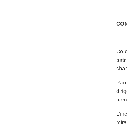
CO
Ce c
patr
char
Parm
diri
nom
L’in
mira