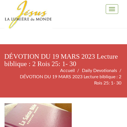
Toggle
Navigati
DÉVOTION DU 19 MARS 2023 Lecture
biblique : 2 Rois 25: 1- 30
Accueil
Daily Devotionals
DÉVOTION DU 19 MARS 2023 Lecture biblique : 2
Rois 25: 1- 30