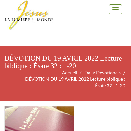
Toggle
Navigati
DÉVOTION DU 19 AVRIL 2022 Lecture
biblique : Ésaïe 32 : 1-20
Accueil
Daily Devotionals
DÉVOTION DU 19 AVRIL 2022 Lecture biblique :
Ésaïe 32 : 1-20