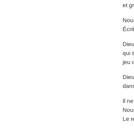
et g
Nous
Écri
Dieu
qui 
jeu 
Dieu
dans
Il n
Nous
Le r