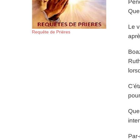
Pend
Quel
Le v
Requête de Prières
aprè
Boaz
Ruth
lors
C’ét
pour
Que 
inte
Par-