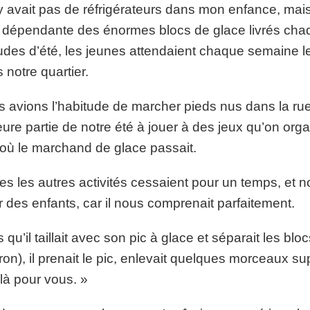
’y avait pas de réfrigérateurs dans mon enfance, mai
p://www.lafoiapostolique.org/wp-
volume.
t dépendante des énormes blocs de glace livrés ch
tu-lasse-rempli-de-tritesse.mp3
des d’été, les jeunes attendaient chaque semaine le
 notre quartier.
 avions l’habitude de marcher pieds nus dans la rue
ure partie de notre été à jouer à des jeux qu’on orga
 où le marchand de glace passait.
es les autres activités cessaient pour un temps, et no
r des enfants, car il nous comprenait parfaitement.
s qu’il taillait avec son pic à glace et séparait les bl
ron), il prenait le pic, enlevait quelques morceaux su
là pour vous. »