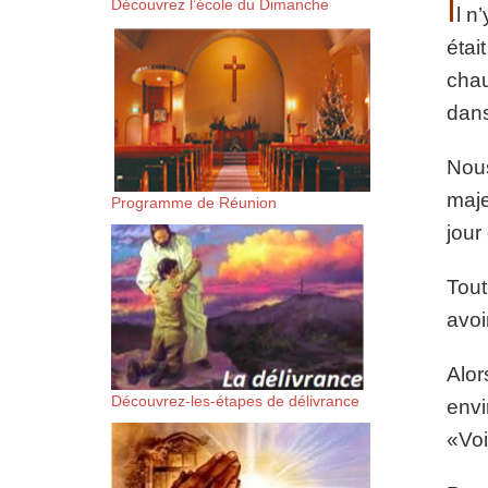
I
Découvrez l’école du Dimanche
l n
suis-sans-rien-a-moi.mp3 htt
étai
content/uploads/2018/06/Es-
chau
dans
Nous
maje
Programme de Réunion
jour
Tout
avoi
Alor
Découvrez-les-étapes de délivrance
envi
«Voi