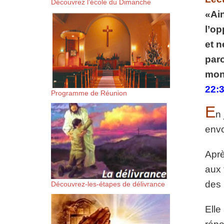
Découvrez l’école du Dimanche
suis-sans-rien-a-moi.mp3 htt
«Ain
l’op
content/uploads/2018/06/Es-
et n
paro
mont
22:3
Programme de Réunion
E
n 
envo
Aprè
aux 
des 
Découvrez-les-étapes de délivrance
Elle