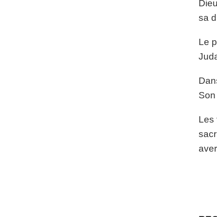
Dieu
sa d
Le p
Juda
Dans
Son 
Les 
sacr
aver