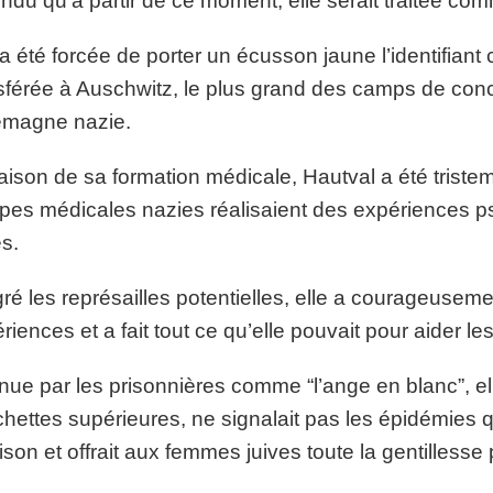
ndu qu’à partir de ce moment, elle serait traitée com
 a été forcée de porter un écusson jaune l’identifiant
sférée à Auschwitz, le plus grand des camps de conc
lemagne nazie.
aison de sa formation médicale, Hautval a été tristem
pes médicales nazies réalisaient des expériences
es.
ré les représailles potentielles, elle a courageuseme
riences et a fait tout ce qu’elle pouvait pour aider
ue par les prisonnières comme “l’ange en blanc”, el
hettes supérieures, ne signalait pas les épidémies 
rison et offrait aux femmes juives toute la gentillesse 