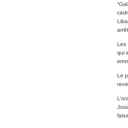
“Gal
cèdr
Liba
arrê
Les 
qui 
emm
Le p
revi
L’or
Josi
fais