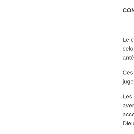
CO
Le c
selo
anté
Ces 
juge
Les 
aver
acco
Dieu