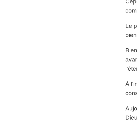
Cepe
comp
Le p
bien
Bien
avan
l’éte
À l’
cons
Aujo
Dieu