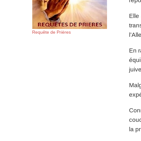
répo
Elle
tran
Requête de Prières
l’Al
En r
équi
juiv
Malg
expé
Conn
couc
la p