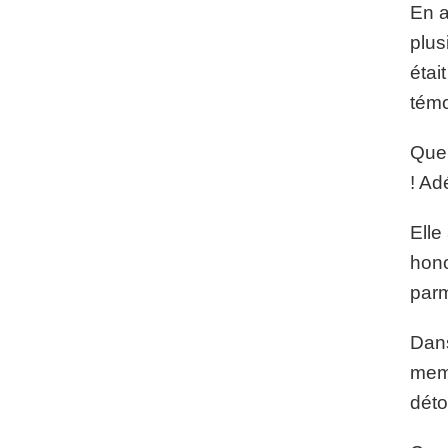
En a
plus
étai
témo
Quel
! Ad
Elle 
hono
parm
Dans
memb
déto