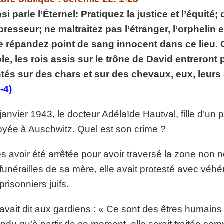
p://www.lafoiapostolique.org/wp-
si parle l’Éternel: Pratiquez la justice et l’équité
volume.
presseur; ne maltraitez pas l’étranger, l’orphelin 
tu-lasse-rempli-de-tritesse.mp3
e répandez point de sang innocent dans ce lieu. 
le, les rois assis sur le trône de David entreront 
és sur des chars et sur des chevaux, eux, leurs 
-4)
janvier 1943, le docteur Adélaïde Hautval, fille d’un 
yée à Auschwitz. Quel est son crime ?
s avoir été arrêtée pour avoir traversé la zone non 
funérailles de sa mère, elle avait protesté avec véh
prisonniers juifs.
 avait dit aux gardiens : « Ce sont des êtres humain