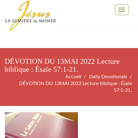
Toggle
Navigati
DÉVOTION DU 13MAI 2022 Lecture
biblique : Ésaïe 57:1-21.
Accueil
Daily Devotionals
DÉVOTION DU 13MAI 2022 Lecture biblique : Ésaïe
57:1-21.