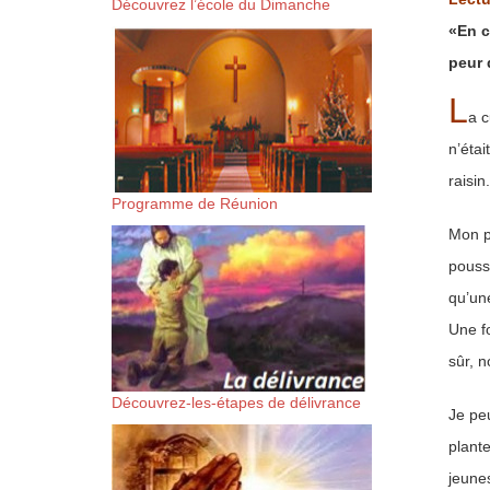
Découvrez l’école du Dimanche
suis-sans-rien-a-moi.mp3 htt
«En c
peur 
content/uploads/2018/06/Es-
L
a c
n’étai
raisin.
Programme de Réunion
Mon pè
pousse
qu’une
Une fo
sûr, n
Découvrez-les-étapes de délivrance
Je peu
plante
jeunes