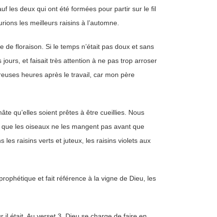
auf les deux qui ont été formées pour partir sur le fil
urions les meilleurs raisins à l’automne.
e de floraison. Si le temps n’était pas doux et sans
s jours, et faisait très attention à ne pas trop arroser
euses heures après le travail, car mon père
te qu’elles soient prêtes à être cueillies. Nous
our que les oiseaux ne les mangent pas avant que
es raisins verts et juteux, les raisins violets aux
prophétique et fait référence à la vigne de Dieu, les
r il était. Au verset 3, Dieu se charge de faire en