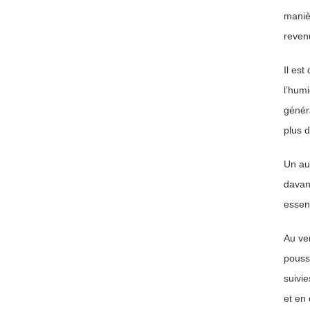
maniè
revenu
Il est
l’humi
génér
plus d
Un aut
davant
essent
Au ver
pousse
suivie
et en