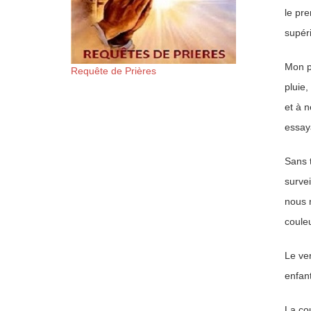
le pre
supéri
Mon pè
Requête de Prières
pluie,
et à 
essaya
Sans t
survei
nous n
couleu
Le ver
enfant
La cou