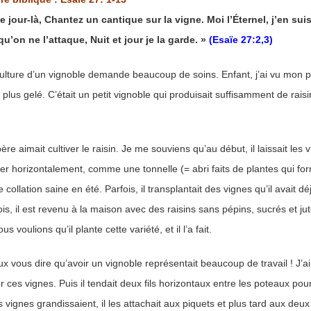
p://www.lafoiapostolique.org/wp-
volume.
e jour-là, Chantez un cantique sur la vigne. Moi l’Éternel, j’en sui
qu’on ne l’attaque, Nuit et jour je la garde. »
(Esaïe 27:2,3)
tu-lasse-rempli-de-tritesse.mp3
ulture d’un vignoble demande beaucoup de soins. Enfant, j’ai vu mon p
t plus gelé. C’était un petit vignoble qui produisait suffisamment de rai
re aimait cultiver le raisin. Je me souviens qu’au début, il laissait les v
r horizontalement, comme une tonnelle (= abri faits de plantes qui forme
 collation saine en été. Parfois, il transplantait des vignes qu’il avait déjà
is, il est revenu à la maison avec des raisins sans pépins, sucrés et jut
ous voulions qu’il plante cette variété, et il l’a fait.
x vous dire qu’avoir un vignoble représentait beaucoup de travail ! J’
r ces vignes. Puis il tendait deux fils horizontaux entre les poteaux pou
 vignes grandissaient, il les attachait aux piquets et plus tard aux deux f