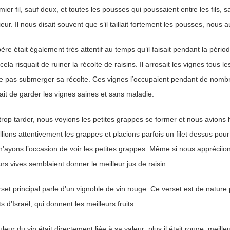
mier fil, sauf deux, et toutes les pousses qui poussaient entre les fils, s
eur. Il nous disait souvent que s’il taillait fortement les pousses, nous a
re était également très attentif au temps qu’il faisait pendant la périod
 cela risquait de ruiner la récolte de raisins. Il arrosait les vignes tous le
ne pas submerger sa récolte. Ces vignes l’occupaient pendant de nombr
it de garder les vignes saines et sans maladie.
rop tarder, nous voyions les petites grappes se former et nous avions hâ
llions attentivement les grappes et placions parfois un filet dessus p
’ayons l’occasion de voir les petites grappes. Même si nous appréciions l
rs vives semblaient donner le meilleur jus de raisin.
set principal parle d’un vignoble de vin rouge. Ce verset est de nature 
s d’Israël, qui donnent les meilleurs fruits.
leur du vin était directement liée à sa valeur: plus il était rouge, meilleu