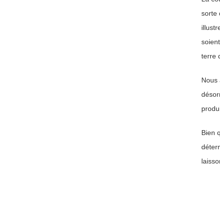
sorte 
illust
soient
terre 
Nous 
désorm
produ
Bien q
déter
laisso