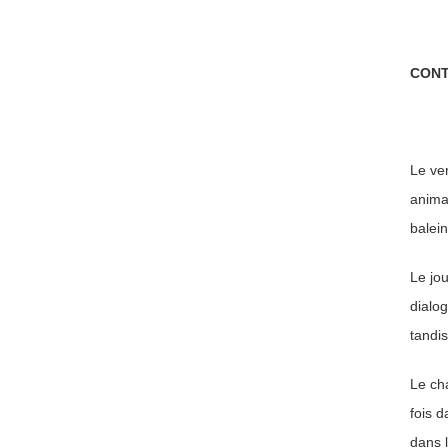
CONT
Le ver
animal
balein
Le jou
dialo
tandis
Le cha
fois 
dans l