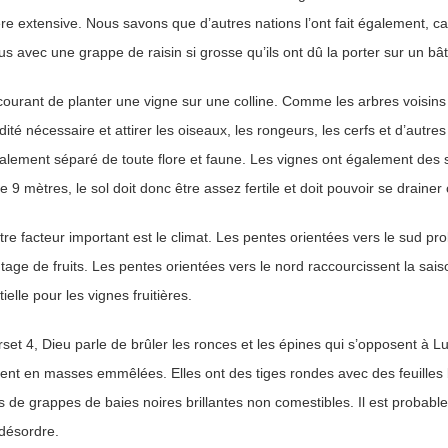
re extensive. Nous savons que d’autres nations l’ont fait également, c
s avec une grappe de raisin si grosse qu’ils ont dû la porter sur un bâ
 courant de planter une vigne sur une colline. Comme les arbres voisins
dité nécessaire et attirer les oiseaux, les rongeurs, les cerfs et d’autr
alement séparé de toute flore et faune. Les vignes ont également des 
e 9 mètres, le sol doit donc être assez fertile et doit pouvoir se draine
re facteur important est le climat. Les pentes orientées vers le sud pr
age de fruits. Les pentes orientées vers le nord raccourcissent la sais
ielle pour les vignes fruitières.
set 4, Dieu parle de brûler les ronces et les épines qui s’opposent à Lu
nt en masses emmêlées. Elles ont des tiges rondes avec des feuilles bri
s de grappes de baies noires brillantes non comestibles. Il est probab
 désordre.