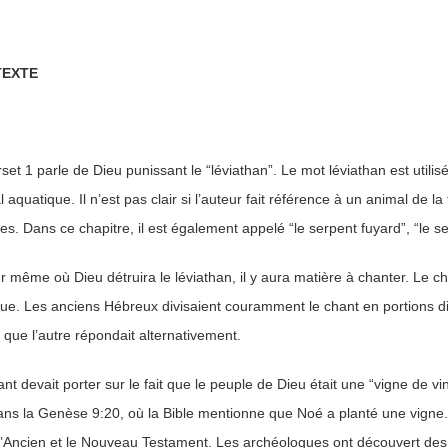
EXTE
set 1 parle de Dieu punissant le “léviathan”. Le mot léviathan est utilisé 
 aquatique. Il n’est pas clair si l’auteur fait référence à un animal de l
es. Dans ce chapitre, il est également appelé “le serpent fuyard”, “le s
r même où Dieu détruira le léviathan, il y aura matière à chanter. Le ch
gue. Les anciens Hébreux divisaient couramment le chant en portions di
 que l’autre répondait alternativement.
nt devait porter sur le fait que le peuple de Dieu était une “vigne de 
dans la Genèse 9:20, où la Bible mentionne que Noé a planté une vigne.
’Ancien et le Nouveau Testament. Les archéologues ont découvert des p