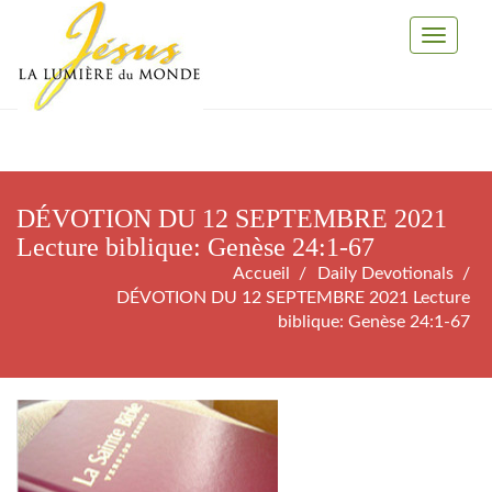
Toggle
Navigati
DÉVOTION DU 12 SEPTEMBRE 2021
Lecture biblique: Genèse 24:1-67
Accueil
Daily Devotionals
DÉVOTION DU 12 SEPTEMBRE 2021 Lecture
biblique: Genèse 24:1-67