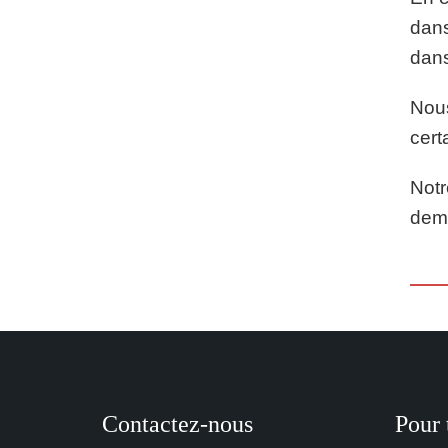
dans
dans
Nous
cert
Notr
dema
Contactez-nous
Pour 