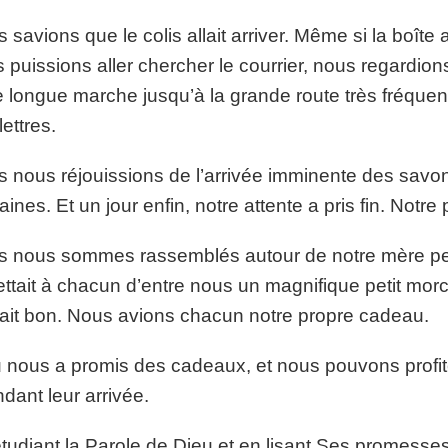
 savions que le colis allait arriver. Même si la boîte 
 puissions aller chercher le courrier, nous regardio
e longue marche jusqu’à la grande route très fréquent
lettres.
 nous réjouissions de l’arrivée imminente des savo
ines. Et un jour enfin, notre attente a pris fin. Notr
 nous sommes rassemblés autour de notre mère penda
ttait à chacun d’entre nous un magnifique petit mo
ait bon. Nous avions chacun notre propre cadeau.
 nous a promis des cadeaux, et nous pouvons profiter
ndant leur arrivée.
tudiant la Parole de Dieu et en lisant Ses promesse