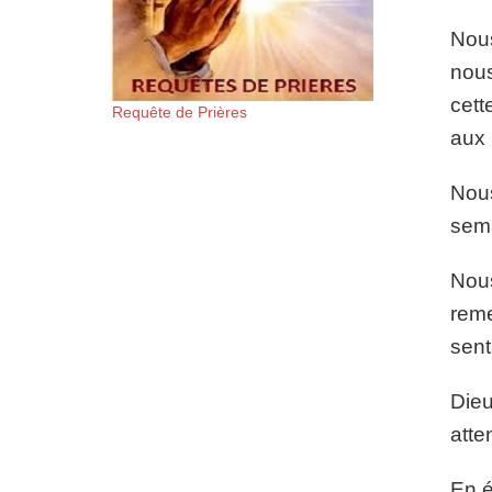
Nous
nous
cett
Requête de Prières
aux 
Nous
sema
Nous
reme
sent
Dieu
atte
En é