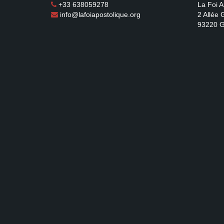
+33 638059278
La Foi A
info@lafoiapostolique.org
2 Allée
93220 