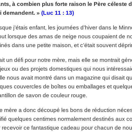
nts, à combien plus forte raison le Père céleste do
p://www.lafoiapostolique.org/wp-
volume.
ui demandent. »
(Luc 11 : 13)
tu-lasse-rempli-de-tritesse.mp3
sque j’étais enfant, les journées d’hiver dans le Mi
out lorsque des amas de neige nous coupaient de nos 
inés dans une petite maison, et c’était souvent dépr
ait un défi pour notre mère, mais elle se montrait gé
jeux ou des projets domestiques qui nous intéressai
lle nous avait montré dans un magazine qui disait que
ques couvercles de boîtes ou emballages et quelqu
ntillon de savon de couleur rouge.
e mère a donc découpé les bons de réduction néces
ifié quelques centimes normalement destinés aux cour
 recevoir ce fantastique cadeau pour chacun de nous