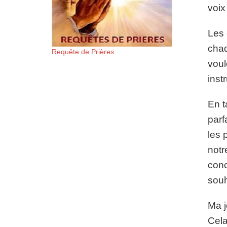
voix
Les 
chaq
Requête de Prières
voul
inst
En t
parf
les 
notr
conc
souh
Ma j
Cela