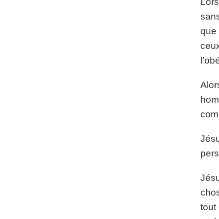
Lors
sans
que 
ceux
l’ob
Alor
homm
comp
Jésu
pers
Jésu
chos
tout