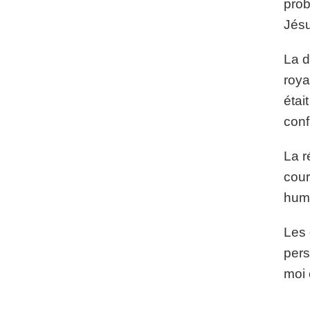
prob
Jésu
La d
roya
étai
conf
La r
cour
huma
Les 
pers
moi 