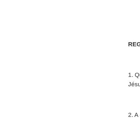
REG
1. Q
Jés
2. A