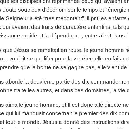
que les disciples ont réprimandé ceux qui avaient am
 doute soucieux d’économiser le temps et l’énergie d
le Seigneur a été “très mécontent”. Il prit les enfant
 qui avaient des traits de caractère enfantins, tels qu
éissance rapide et la dépendance, entreraient dans 
s que Jésus se remettait en route, le jeune homme r
e voulait se qualifier pour la vie éternelle en faisan
rendre que la bonté ne se gagne pas, elle vient de 
s aborde la deuxième partie des dix commandements,
onne traite les autres, et dans ces domaines, la vie
s aima le jeune homme, et Il est donc allé directem
e qui lui manquait concernait le premier des dix c
 et tout le monde. Jésus a donné des instructions di