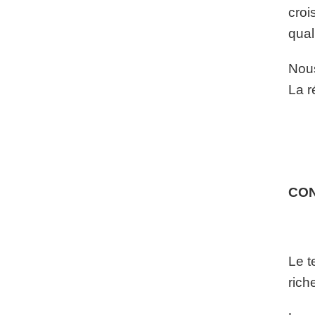
croi
qual
Nous
La r
CO
Le t
rich