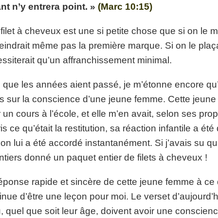
nt n’y entrera point. »
(Marc 10:15)
p://www.lafoiapostolique.org/wp-
volume.
 filet à cheveux est une si petite chose que si on le me
tu-lasse-rempli-de-tritesse.mp3
teindrait même pas la première marque. Si on le plaç
ssiterait qu’un affranchissement minimal.
 que les années aient passé, je m’étonne encore qu’u
s sur la conscience d’une jeune femme. Cette jeune 
 un cours à l’école, et elle m’en avait, selon ses prop
is ce qu’était la restitution, sa réaction infantile a 
on lui a été accordé instantanément. Si j’avais su qu’e
ntiers donné un paquet entier de filets à cheveux !
éponse rapide et sincère de cette jeune femme à ce q
inue d’être une leçon pour moi. Le verset d’aujourd’
, quel que soit leur âge, doivent avoir une conscience