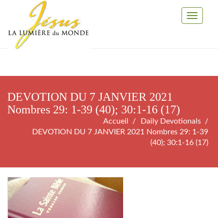
Toggle
Navigati
DEVOTION DU 7 JANVIER 2021
Nombres 29: 1-39 (40); 30:1-16 (17)
Accueil
Daily Devotionals
DEVOTION DU 7 JANVIER 2021 Nombres 29: 1-39
(40); 30:1-16 (17)