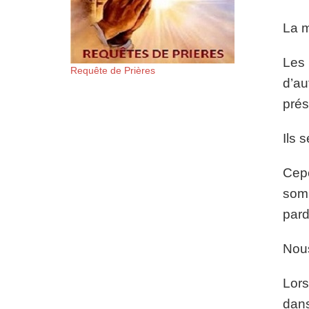
La m
Les 
Requête de Prières
d’au
prés
Ils 
Cepe
somm
pard
Nous
Lors
dans