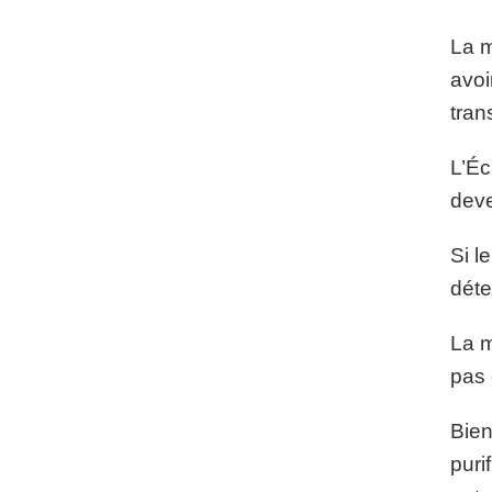
La m
avoi
tran
L’Éc
deve
Si l
déte
La m
pas 
Bien
puri