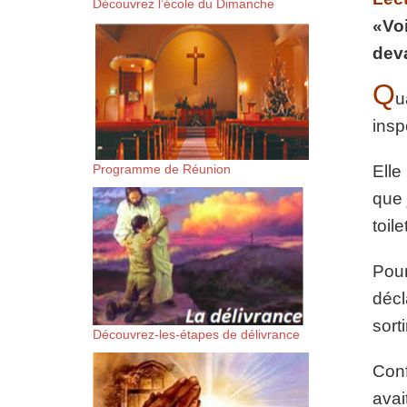
Découvrez l’école du Dimanche
suis-sans-rien-a-moi.mp3 htt
«Voi
deva
content/uploads/2018/06/Es-
Q
u
insp
Programme de Réunion
Elle
que 
toile
Pour
décl
sort
Découvrez-les-étapes de délivrance
Conf
avai