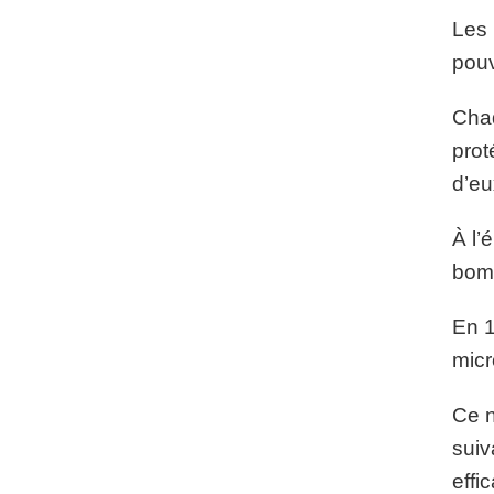
Les 
pouv
Chaq
prot
d’eu
À l’
bomb
En 1
micr
Ce n
suiv
effi