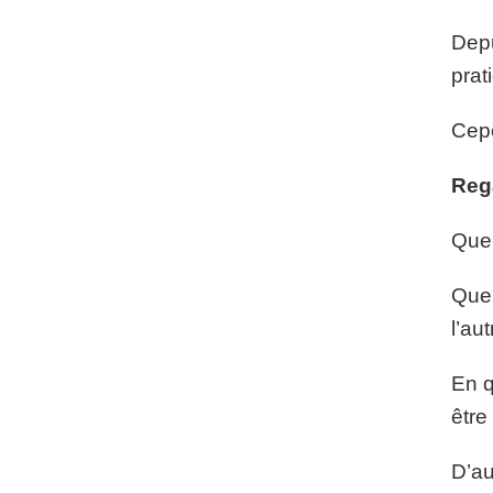
Depu
prat
Cepe
Reg
Quel
Quel
l’au
En q
être
D’au