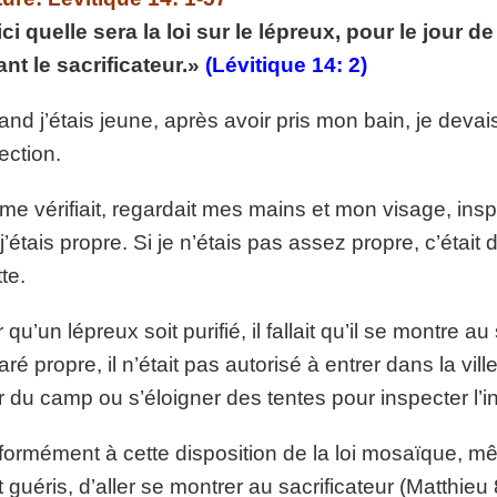
p://www.lafoiapostolique.org/wp-
ci quelle sera la loi sur le lépreux, pour le jour d
volume.
nt le sacrificateur.»
(Lévitique 14: 2)
tu-lasse-rempli-de-tritesse.mp3
and j’étais jeune, après avoir pris mon bain, je dev
ection.
 me vérifiait, regardait mes mains et mon visage, inspe
j’étais propre. Si je n’étais pas assez propre, c’éta
tte.
 qu’un lépreux soit purifié, il fallait qu’il se montre au
aré propre, il n’était pas autorisé à entrer dans la vill
ir du camp ou s’éloigner des tentes pour inspecter l’in
ormément à cette disposition de la loi mosaïque, m
t guéris, d’aller se montrer au sacrificateur (Matthieu 