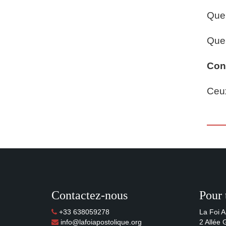
Quel
Quel
Con
Ceux
Contactez-nous
Pour 
+33 638059278
La Foi A
info@lafoiapostolique.org
2 Allée