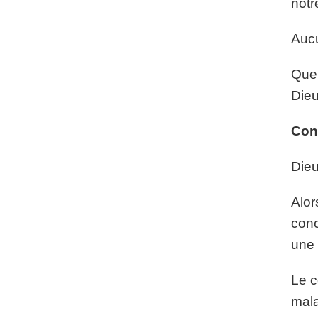
notr
Aucu
Quel
Dieu
Con
Dieu
Alor
conc
une 
Le c
mala