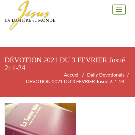
Toggle
Navigati
DÉVOTION 2021 DU 3 FEVRIER Josué
2: 1-24
Accueil
Daily Devotionals
DÉVOTION 2021 DU 3 FEVRIER Josué 2: 1-24