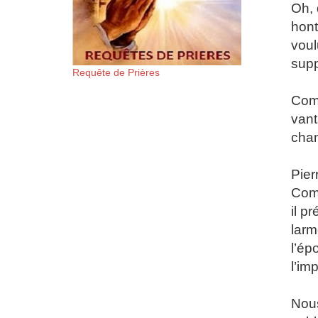
Oh, 
hont
voul
supp
Requête de Prières
Comm
vant
chan
Pier
Comm
il p
larm
l’ép
l’im
Nous