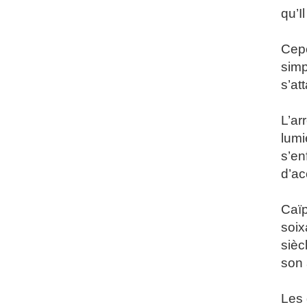
qu’Il
Cepe
simp
s’at
L’ar
lumi
s’en
d’ac
Caïp
soix
sièc
son
Les 