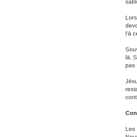
sabl
Lors
devo
l’à 
Souv
là. 
pas 
Jésu
rest
contr
Con
Les 
Nou