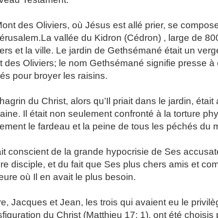
ont des Oliviers, où Jésus est allé prier, se compose e
érusalem.
La vallée du Kidron (Cédron) , large de 80
iers et la ville. Le jardin de Gethsémané était un verg
 des Oliviers; le nom Gethsémané signifie presse à 
isés pour broyer les raisins.
hagrin du Christ, alors qu’Il priait dans le jardin, ét
ine. Il était non seulement confronté à la torture phys
ement le fardeau et la peine de tous les péchés du
tait conscient de la grande hypocrisie de Ses accusat
re disciple, et du fait que Ses plus chers amis et 
heure où Il en avait le plus besoin.
re, Jacques et Jean, les trois qui avaient eu le privilè
sfiguration du Christ (Matthieu 17: 1), ont été choisi