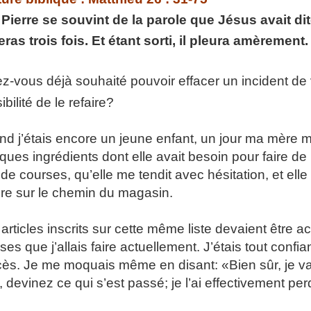
p://www.lafoiapostolique.org/wp-
 Pierre se souvint de la parole que Jésus avait di
volume.
eras trois fois. Et étant sorti, il pleura amèrement.
tu-lasse-rempli-de-tritesse.mp3
z-vous déjà souhaité pouvoir effacer un incident de
ibilité de le refaire?
d j’étais encore un jeune enfant, un jour ma mère m
ques ingrédients dont elle avait besoin pour faire de l
e de courses, qu’elle me tendit avec hésitation, et ell
re sur le chemin du magasin.
articles inscrits sur cette même liste devaient être a
ses que j’allais faire actuellement. J’étais tout conf
ès. Je me moquais même en disant: «Bien sûr, je vais
, devinez ce qui s’est passé; je l’ai effectivement per