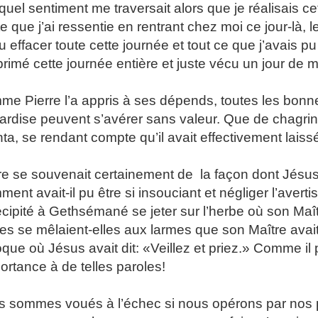
quel sentiment me traversait alors que je réalisais cet
e que j’ai ressentie en rentrant chez moi ce jour-là, 
u effacer toute cette journée et tout ce que j’avais pu
rimé cette journée entière et juste vécu un jour de 
e Pierre l’a appris à ses dépends, toutes les bon
ardise peuvent s’avérer sans valeur. Que de chagrin a
ta, se rendant compte qu’il avait effectivement lais
re se souvenait certainement de la façon dont Jésus l
ent avait-il pu être si insouciant et négliger l’avert
récipité à Gethsémané se jeter sur l’herbe où son Maî
es se mêlaient-elles aux larmes que son Maître avait
oque où Jésus avait dit: «Veillez et priez.» Comme il 
portance à de telles paroles!
 sommes voués à l’échec si nous opérons par nos 