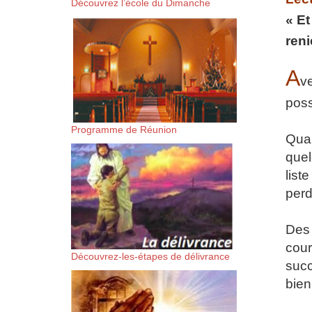
Découvrez l’école du Dimanche
suis-sans-rien-a-moi.mp3 htt
« Et
reni
content/uploads/2018/06/Es-
A
ve
poss
Programme de Réunion
Quan
quel
list
perd
Des 
cour
Découvrez-les-étapes de délivrance
succ
bien