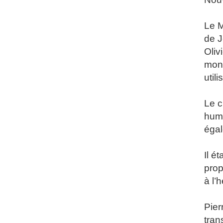
Le M
de J
Oliv
mont
util
Le c
huma
égal
Il é
prop
à l’
Pier
tran