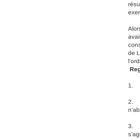
résu
exerç
Alor
avai
cons
de L
l’ord
Reg
1. Q
2. À
n’a
3. C
s’a