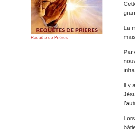
Cett
gran
La m
mais
Requête de Prières
Par 
nouv
inha
Il y
Jésu
l’au
Lors
bâti