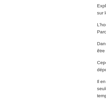
Expl
sur 
L’ho
Paro
Dans
être
Cepe
dép
Il e
seul
temp