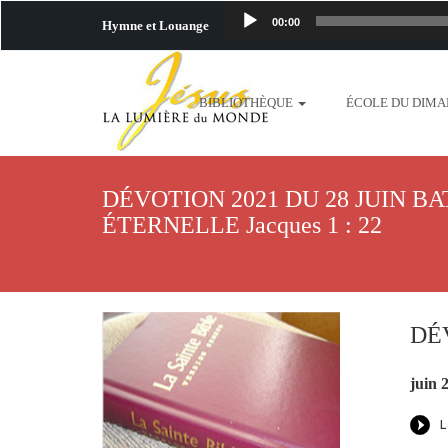
00:00
Hymne et Louange
http://www.lafo
BIBLIOTHÈQUE
ÉCOLE DU DIM
content/uploads/2018/06/b
http://www.lafoiapostolique.org/wp-c
DÉVOTION 2021 DU 28 JUIN BA
taime.mp3 http://www.lafoiapostolique
ÉTERNELLE Jacques 1 : 22
plus-pres-de-toi.mp3 http:
content/uploads/2018/06/La
DÉV
http://www.lafoiapostolique.org/wp-con
juin 
http://www.lafoiapostolique.org/wp-co