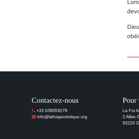
Lors
devo
Dieu
obéir
Contactez-nous
Pour 
+33 638059278
La Foi A
info@lafoiapostolique.org
2 Allée
93220 