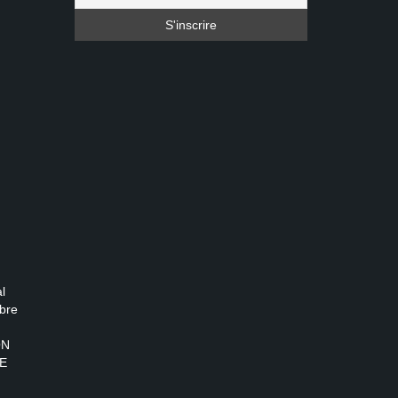
l
bre
ON
E