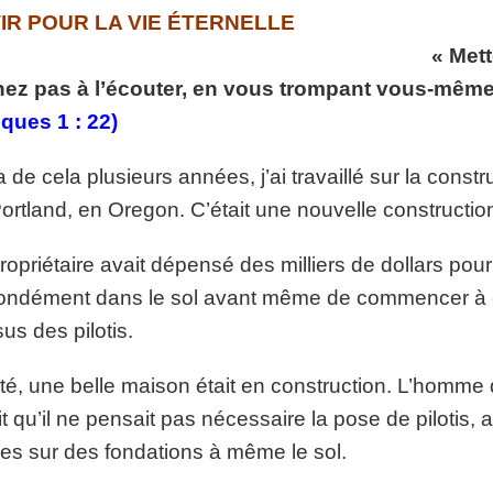
p://www.lafoiapostolique.org/wp-
ATIR POUR LA VI
volume.
« Mett
tu-lasse-rempli-de-tritesse.mp3
nez pas à l’écouter, en vous trompant vous-même
ques 1 : 22)
 a de cela plusieurs années, j’ai travaillé sur la cons
ortland, en Oregon. C’était une nouvelle construction
ropriétaire avait dépensé des milliers de dollars pour
ondément dans le sol avant même de commencer à cons
us des pilotis.
té, une belle maison était en construction. L’homme 
it qu’il ne pensait pas nécessaire la pose de pilotis, al
es sur des fondations à même le sol.