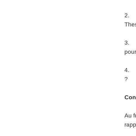
2. Q
Thes
3. P
pour
4. D
?
Con
Au f
rapp