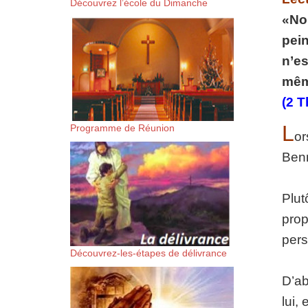
Découvrez l’école du Dimanche
suis-sans-rien-a-moi.mp3 htt
«Nou
pein
content/uploads/2018/06/Es-
n’es
mêm
(2 T
L
Programme de Réunion
or
Benn
Plut
prop
pers
Découvrez-les-étapes de délivrance
D’ab
lui,