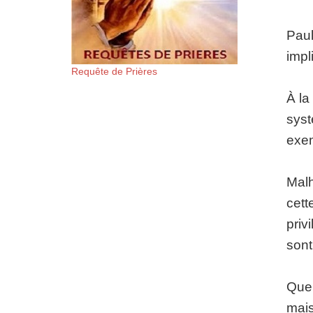
Paul
impl
Requête de Prières
À la
syst
exe
Malh
cett
priv
sont
Quel
mais