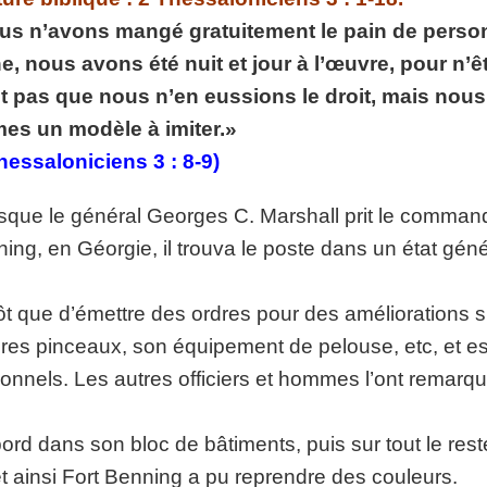
p://www.lafoiapostolique.org/wp-
s n’avons mangé gratuitement le pain de personne
volume.
e, nous avons été nuit et jour à l’œuvre, pour n’
tu-lasse-rempli-de-tritesse.mp3
t pas que nous n’en eussions le droit, mais no
es un modèle à imiter.»
hessaloniciens 3 : 8-9)
sque le général Georges C. Marshall prit le commande
ing, en Géorgie, il trouva le poste dans un état gén
ôt que d’émettre des ordres pour des améliorations sp
res pinceaux, son équipement de pelouse, etc, et est 
onnels. Les autres officiers et hommes l’ont remarqu
ord dans son bloc de bâtiments, puis sur tout le res
 et ainsi Fort Benning a pu reprendre des couleurs.