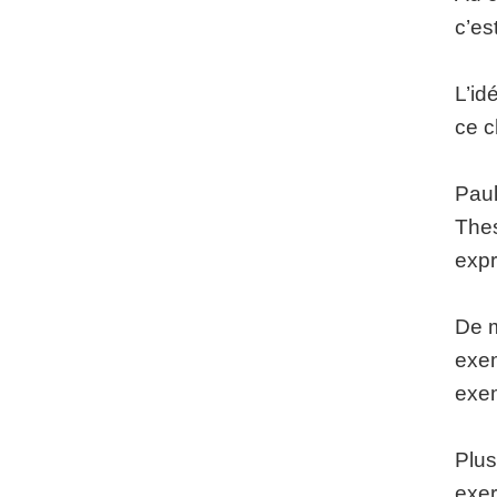
c’es
L’id
ce c
Paul
Thes
expr
De m
exem
exe
Plus
exer