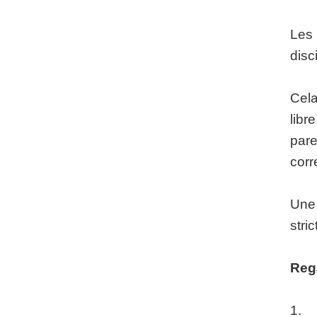
Les 
disc
Cela
libr
pare
corr
Une 
stri
Reg
1. Q