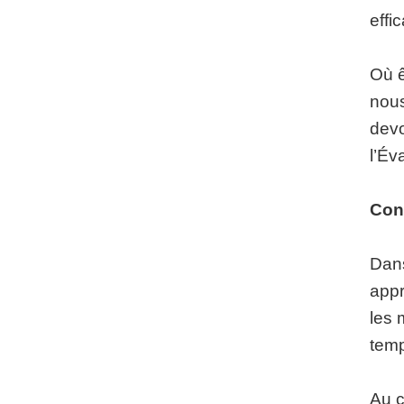
effi
Où ê
nous
devo
l’Év
Con
Dans
appr
les 
tem
Au c