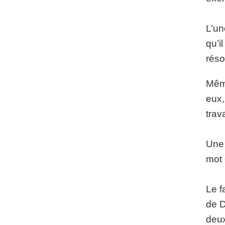
L’un
qu’i
réso
Même
eux,
trav
Une 
mot 
Le f
de D
deux