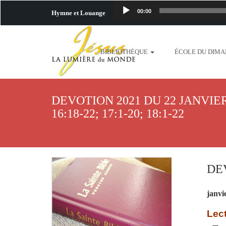
00:00
Hymne et Louange
http://www.lafo
BIBLIOTHÈQUE
ÉCOLE DU DIM
content/uploads/2018/06/b
http://www.lafoiapostolique.org/wp-c
DEVOTION 2021 DU 22 JANVIER
taime.mp3 http://www.lafoiapostolique
16:18-22; 17:1-20; 18:1-22
plus-pres-de-toi.mp3 http:
content/uploads/2018/06/La
DEV
http://www.lafoiapostolique.org/wp-con
janvi
http://www.lafoiapostolique.org/wp-co
Lect