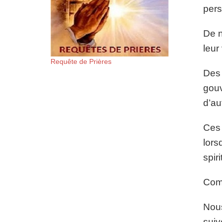
pers
De n
leur
Requête de Prières
Des 
gouv
d’aut
Ces 
lors
spir
Comm
Nous
suiv