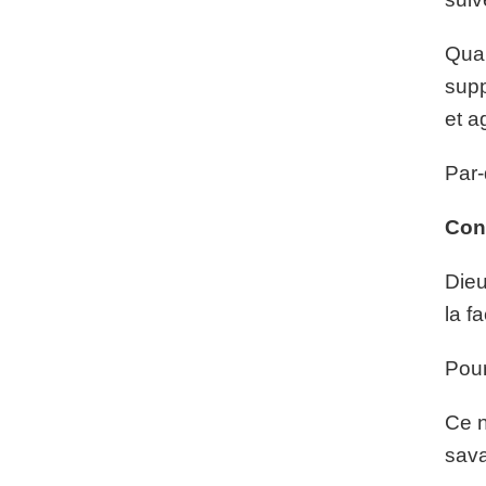
Quan
supp
et a
Par-
Con
Dieu
la f
Pour
Ce n
sava