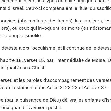
 strictement interdit les types de culte pratiqués par 
nts d’Israël. Ceux-ci comprenaient le rituel du sacrifi
sorciers (observateurs des temps), les sorcières, le
liers), ou ceux qui invoquent les morts (les nécroma
i le peuple israélite.
 déteste alors l’occultisme, et Il continue de le détest
hapitre 18, verset 15, par l’intermédiaire de Moïse,
indiquait Jésus-Christ.
erset, et les paroles d’accompagnement des versets 
eau Testament dans Actes 3: 22-23 et Actes 7:37.
e (par la puissance de Dieu) délivra les enfants d’Is
 eux quand ils avaient péché.