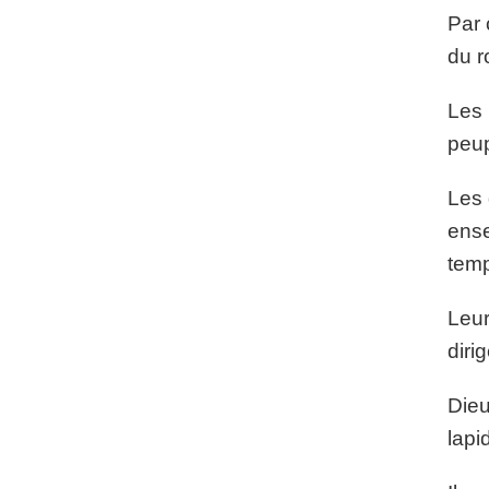
Par 
du r
Les 
peup
Les 
ense
temp
Leur
diri
Dieu
lapi