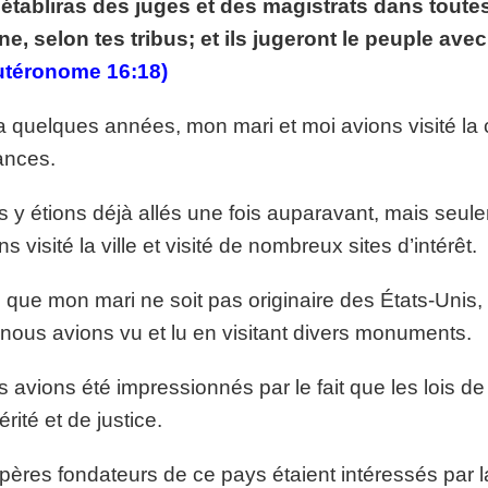
établiras des juges et des magistrats dans toutes l
p://www.lafoiapostolique.org/wp-
volume.
e, selon tes tribus; et ils jugeront le peuple avec 
utéronome 16:18)
tu-lasse-rempli-de-tritesse.mp3
 a quelques années, mon mari et moi avions visité la 
ances.
 y étions déjà allés une fois auparavant, mais seul
ns visité la ville et visité de nombreux sites d’intérêt.
 que mon mari ne soit pas originaire des États-Unis,
nous avions vu et lu en visitant divers monuments.
 avions été impressionnés par le fait que les lois de
érité et de justice.
pères fondateurs de ce pays étaient intéressés par la