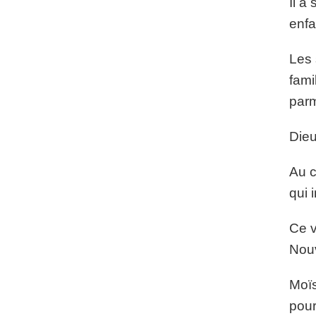
Il a
enfa
Les 
fami
parm
Dieu
Au c
qui 
Ce v
Nouv
Moïs
pour