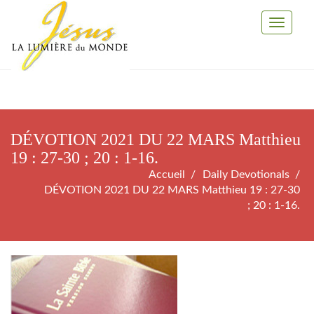
Toggle
Navigati
DÉVOTION 2021 DU 22 MARS Matthieu
19 : 27-30 ; 20 : 1-16.
Accueil
Daily Devotionals
DÉVOTION 2021 DU 22 MARS Matthieu 19 : 27-30
; 20 : 1-16.