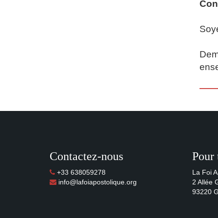
Con
Soye
Dema
ense
Contactez-nous
Pour 
+33 638059278
La Foi A
info@lafoiapostolique.org
2 Allée
93220 