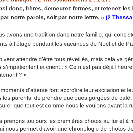
p://www.lafoiapostolique.org/wp-
nsi donc, frères, demeurez fermes, et retenez les
volume.
 par notre parole, soit par notre lettre. »
(2 Thessal
tu-lasse-rempli-de-tritesse.mp3
us avons une tradition dans notre famille, qui consiste
nts à l’étage pendant les vacances de Noël et de P
doivent attendre d’être tous réveillés, mais cela va g
 s’impatientent et crient : « Ce n’est pas déjà l’h
tenant ? »
moments d’attente font accroître leur excitation et le
 les parents, de prendre quelques gorgées de café,
surer que tout est comme nous le voulons avant la 
 prenons toujours les premières photos au fur et à m
ui nous permet d’avoir une chronologie de photos de 