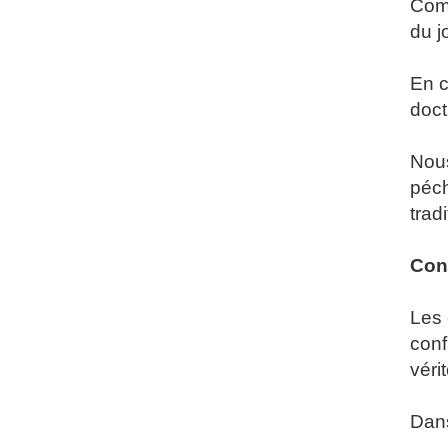
Comb
du j
En c
doct
Nous
péch
trad
Con
Les 
conf
véri
Dans