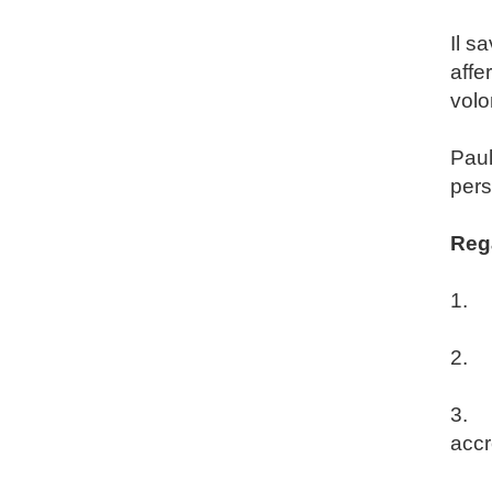
Il s
affe
volo
Paul
per
Reg
1. S
2. P
3. Q
accr