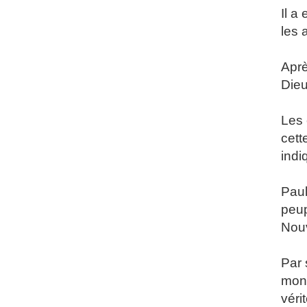
Il a
les 
Aprè
Dieu
Les 
cett
indi
Paul
peup
Nouv
Par 
mont
véri