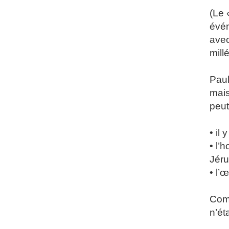
(Le 
évén
avec
millé
Paul
mais
peut
• il
• l’
Jér
• l’
Comm
n’ét