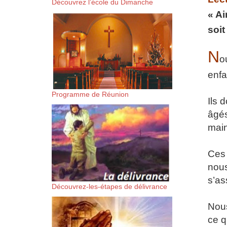
Découvrez l’école du Dimanche
suis-sans-rien-a-moi.mp3 htt
« Ai
soit
content/uploads/2018/06/Es-
N
o
enfa
Programme de Réunion
Ils 
âgés
main
Ces 
nous
s’as
Découvrez-les-étapes de délivrance
Nous
ce q