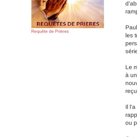
d’ab
ram
Paul
Requête de Prières
les 
pers
séri
Le m
à un
nouv
reçu
Il l
rapp
ou p