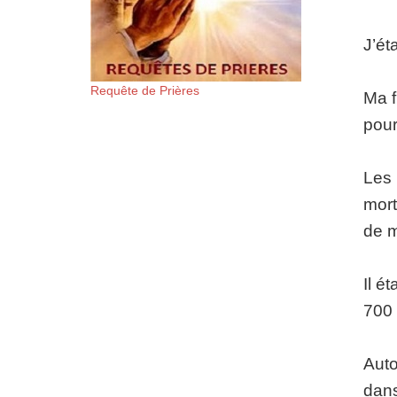
J’ét
Requête de Prières
Ma f
pour
Les 
mort
de m
Il é
700 
Auto
dans