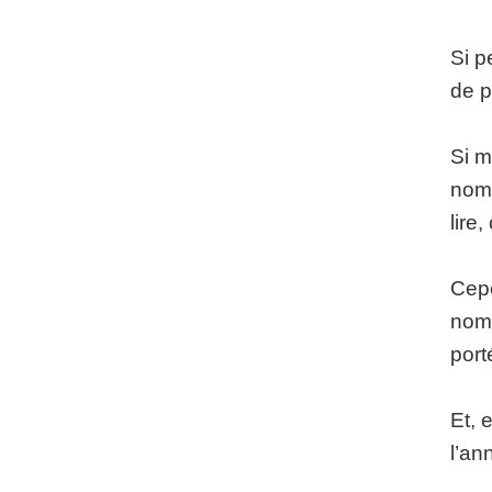
Si p
de p
Si m
nom 
lire
Cepe
nom 
port
Et, 
l’an