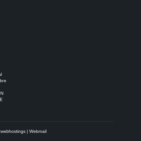
l
bre
ON
E
zwebhostings
|
Webmail