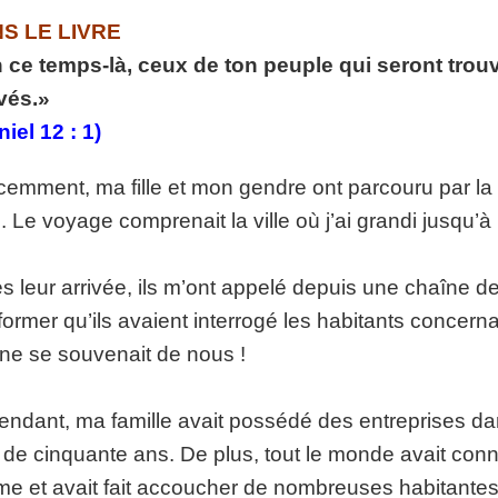
p://www.lafoiapostolique.org/wp-
S LE LIVRE
volume.
 ce temps-là, ceux de ton peuple qui seront trouvé
tu-lasse-rempli-de-tritesse.mp3
vés.»
niel 12 : 1)
cemment, ma fille et mon gendre ont parcouru par la ro
. Le voyage comprenait la ville où j’ai grandi jusqu
s leur arrivée, ils m’ont appelé depuis une chaîne 
former qu’ils avaient interrogé les habitants concern
ne se souvenait de nous !
ndant, ma famille avait possédé des entreprises dans 
 de cinquante ans. De plus, tout le monde avait conn
e et avait fait accoucher de nombreuses habitantes d