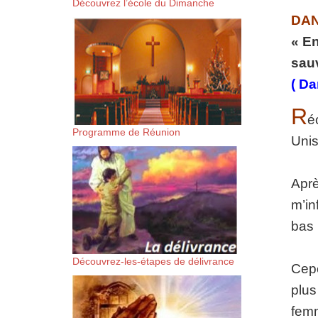
Découvrez l’école du Dimanche
suis-sans-rien-a-moi.mp3 htt
DAN
« En
content/uploads/2018/06/Es-
sau
( Da
R
é
Programme de Réunion
Unis
Aprè
m’in
bas 
Découvrez-les-étapes de délivrance
Cepe
plus
femm