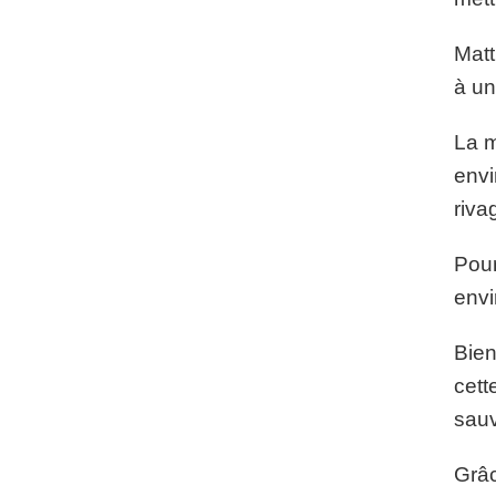
Matt
à un
La m
envi
riva
Pour
envi
Bien
cett
sauv
Grâc