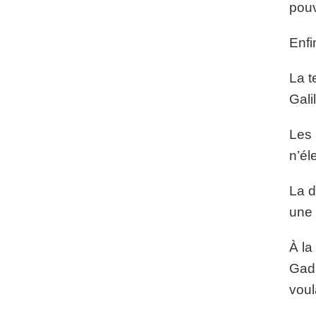
pouv
Enfi
La t
Gali
Les 
n’él
La d
une 
À la
Gad
voul