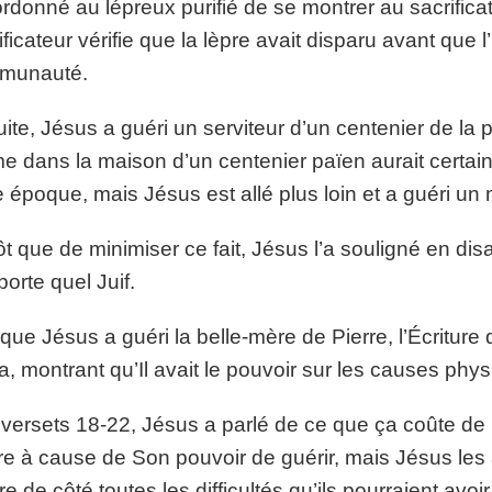
 ordonné au lépreux purifié de se montrer au sacrificate
ificateur vérifie que la lèpre avait disparu avant que
munauté.
ite, Jésus a guéri un serviteur d’un centenier de la p
 dans la maison d’un centenier païen aurait certain
e époque, mais Jésus est allé plus loin et a guéri u
ôt que de minimiser ce fait, Jésus l’a souligné en dis
porte quel Juif.
que Jésus a guéri la belle-mère de Pierre, l’Écriture di
ta, montrant qu’Il avait le pouvoir sur les causes phy
versets 18-22, Jésus a parlé de ce que ça coûte de L
re à cause de Son pouvoir de guérir, mais Jésus les 
re de côté toutes les difficultés qu’ils pourraient avoi