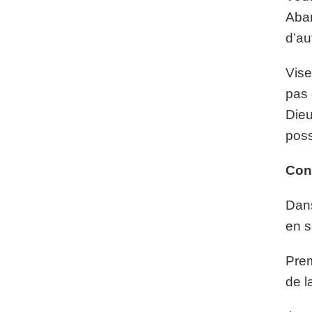
Aban
d’au
Vise
pas 
Dieu
poss
Con
Dans
en s
Prem
de l