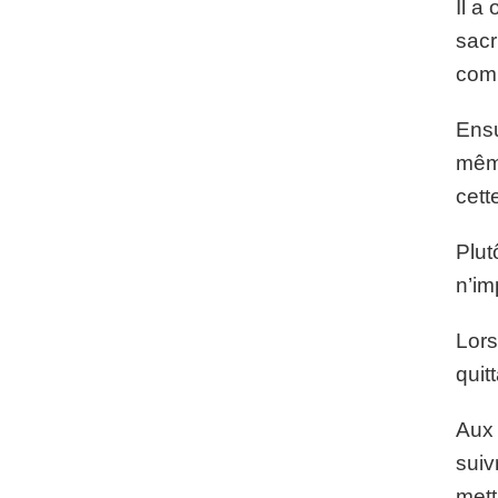
Il a
sacr
com
Ensu
même
cett
Plut
n’im
Lors
quit
Aux 
suiv
mett