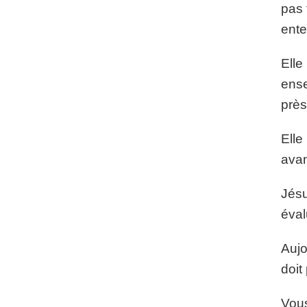
pas 
ente
Elle
ense
près
Elle
avan
Jésu
éval
Aujo
doit
Vous