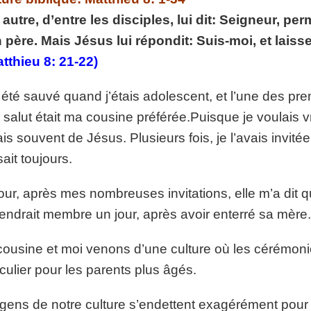
p://www.lafoiapostolique.org/wp-
autre, d’entre les disciples, lui dit: Seigneur, pe
volume.
père. Mais Jésus lui répondit: Suis-moi, et laisse
tu-lasse-rempli-de-tritesse.mp3
tthieu 8: 21-22)
i été sauvé quand j’étais adolescent, et l’une des pre
salut était ma cousine préférée.
Puisque je voulais vr
ais souvent de Jésus. Plusieurs fois, je l’avais invitée
sait toujours.
our, après mes nombreuses invitations, elle m’a dit qu’
endrait membre un jour, après avoir enterré sa mère.
ousine et moi venons d’une culture où les cérémonie
iculier pour les parents plus âgés.
gens de notre culture s’endettent exagérément pour o