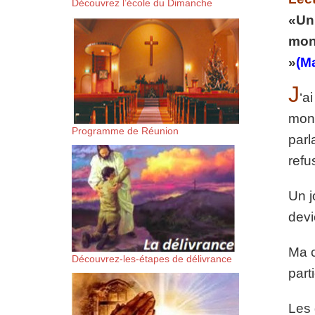
Découvrez l’école du Dimanche
suis-sans-rien-a-moi.mp3 htt
«Un 
mon 
content/uploads/2018/06/Es-
»
(Ma
J
‘a
mon 
Programme de Réunion
parl
refu
Un j
devi
Ma c
Découvrez-les-étapes de délivrance
part
Les 