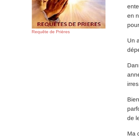
ente
en n
pour
Requête de Prières
Un a
dépe
Dans
anné
irre
Bien
parf
de l
Ma c