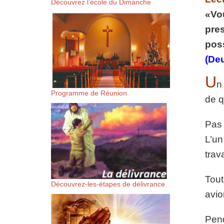
Découvrez l’école du Dimanche
suis-sans-rien-a-moi.mp3 htt
«Vo
pres
content/uploads/2018/06/Es-
poss
(De
U
n
Programme de Réunion
de q
Pas 
L’un
trava
Tout
Découvrez-les-étapes de délivrance
avio
Pend