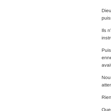
Dieu
puis
Ils 
inst
Puis
enne
avai
Nous
atte
Rien
Que 