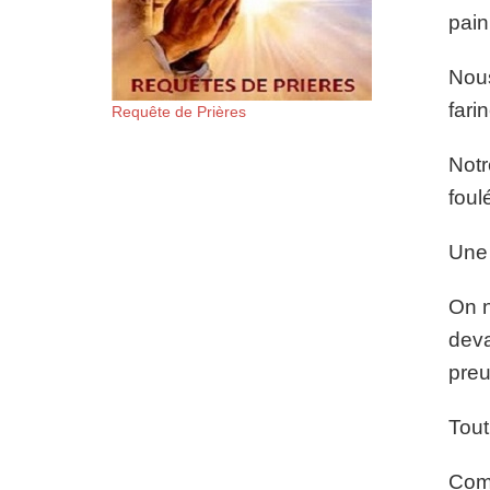
pain
Nous
fari
Requête de Prières
Notr
foul
Une 
On n
deva
preu
Tout
Comm