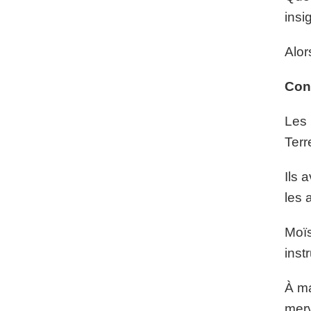
insi
Alor
Con
Les 
Terr
Ils 
les 
Moïs
inst
À ma
merv