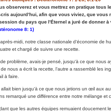
p://www.lafoiapostolique.org/wp-
us observerez et vous mettrez en pratique tous
volume.
cris aujourd’hui, afin que vous viviez, que vous m
tu-lasse-rempli-de-tritesse.mp3
ession du pays que l’Éternel a juré de donner à
utéronome 8: 1)
 après-midi, notre classe nationale d’économie de h
uatre et chargé de suivre une recette.
de problème, avais-je pensé, jusqu’à ce que nous 
 de nous a écrit la recette, l’autre a rassemblé les i
il à faire.
 allait bien jusqu’à ce que nous jetions un œil aux a
ns remarqué une différence entre notre mélange et c
ant que les autres équipes remuaient doucement leu