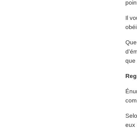
poin
Il v
obéi
Quel
d’ém
que 
Reg
Énum
com
Selo
eux 