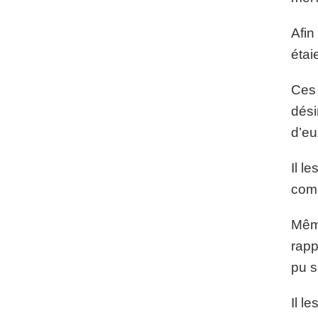
Afin
étaie
Ces 
dési
d’eu
Il l
comp
Même
rapp
pu s
Il l