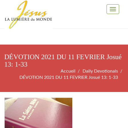
Toggle
Navigati
DÉVOTION 2021 DU 11 FEVRIER Josué
13: 1-33
Accueil
Daily Devotionals
DÉVOTION 2021 DU 11 FEVRIER Josué 13: 1-33