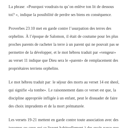
La phrase: «Pourquoi voudrais-tu qu’on enlève ton lit de dessous
toi? », indique la possibilité de perdre ses biens en conséquence.
Proverbes 23:10 met en garde contre l’usurpation des terres des
orphelins. À l’époque de Salomon, il était de coutume pour les plus
proches parents de racheter la terre à un parent qui ne pouvait pas se
permettre de la développer, et le mot hébreu traduit par «vengeur»
au verset 11 indique que Dieu sera le «parent» de remplacement des
propriétaires terriens orphelins.
Le mot hébreu traduit par: le séjour des morts au verset 14 est sheol,
qui signifie «la tombe». Le raisonnement dans ce verset est que, la
discipline appropriée infligée à un enfant, peut le dissuader de faire
des choix imprudents et de la mort prématurée.
Les versets 19-21 mettent en garde contre toute association avec des
ivrognes ou ceux qui se livrent habituellement à des excès parce que