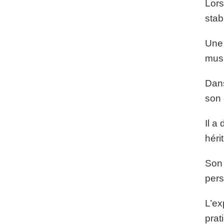
Lorsq
stabi
Une 
musi
Dans
son
Il a
héri
Son 
pers
L’ex
prat