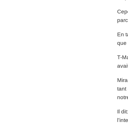
Cepe
parc
En t
que 
T-Ma
avai
Mira
tant
notr
Il d
l’in