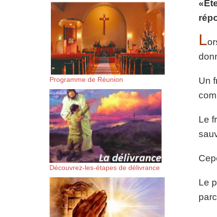
«Éte
suis-sans-rien-a-moi.mp3 htt
répo
content/uploads/2018/06/Es-
L
or
donn
Programme de Réunion
Un f
comm
Le f
sauv
Cepe
Découvrez-les-étapes de délivrance
Le p
parc