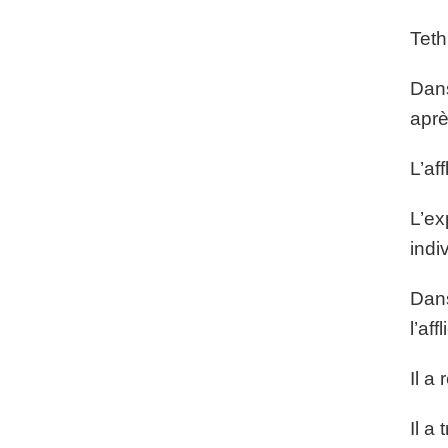
Teth 
Dans
aprè
L’aff
L’ex
indi
Dans
l’affl
Il a 
Il a