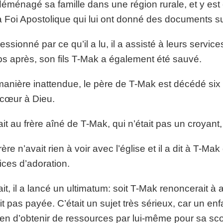
 déménagé sa famille dans une région rurale, et y es
a Foi Apostolique qui lui ont donné des documents sur
essionné par ce qu’il a lu, il a assisté à leurs servic
s après, son fils T-Mak a également été sauvé.
anière inattendue, le père de T-Mak est décédé six
cœur à Dieu.
ait au frère aîné de T-Mak, qui n’était pas un croyant
rère n’avait rien à voir avec l’église et il a dit à T-Ma
ices d’adoration.
ait, il a lancé un ultimatum: soit T-Mak renoncerait à a
it pas payée. C’était un sujet très sérieux, car un e
n d’obtenir de ressources par lui-même pour sa scol