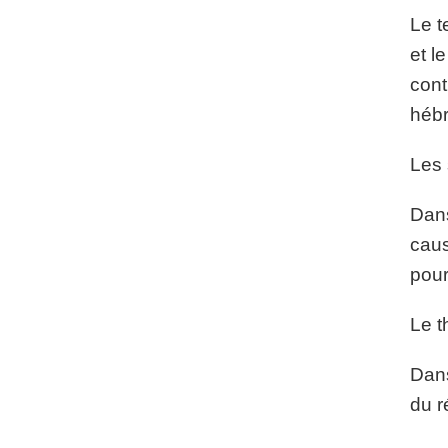
Le t
et l
cont
hébr
Les 
Dans
caus
pour
Le t
Dans
du r