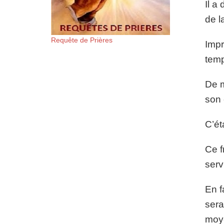
Il a
de l
Requête de Prières
Impr
temp
De m
son 
C’ét
Ce f
serv
En f
sera
moye