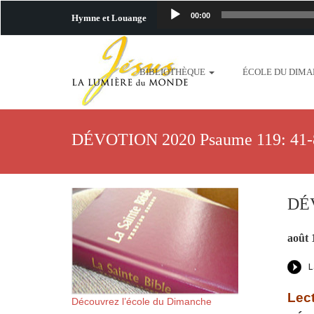
00:00
Hymne et Louange
http://www.lafo
BIBLIOTHÈQUE
ÉCOLE DU DIM
content/uploads/2018/06/b
http://www.lafoiapostolique.org/wp-c
DÉVOTION 2020 Psaume 119: 41-
taime.mp3 http://www.lafoiapostolique
plus-pres-de-toi.mp3 http:
DÉV
content/uploads/2018/06/La
août 
http://www.lafoiapostolique.org/wp-con
http://www.lafoiapostolique.org/wp-co
Lect
Découvrez l’école du Dimanche