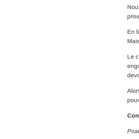
Nous
pris
En f
Mais
Le c
enga
devo
Alor
pouv
Con
Psau