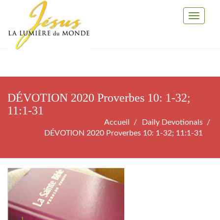
Toggle
Navigati
DÉVOTION 2020 Proverbes 10: 1-32;
11:1-31
Accueil
Daily Devotionals
DÉVOTION 2020 Proverbes 10: 1-32; 11:1-31