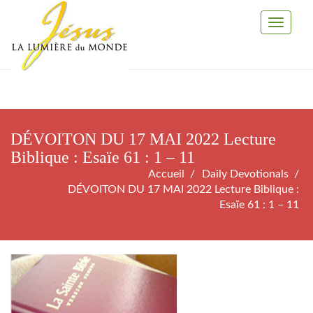
Toggle
Navigati
DÉVOITON DU 17 MAI 2022 Lecture
Biblique : Esaïe 61 : 1 – 11
Accueil
Daily Devotionals
DÉVOITON DU 17 MAI 2022 Lecture Biblique :
Esaïe 61 : 1 – 11