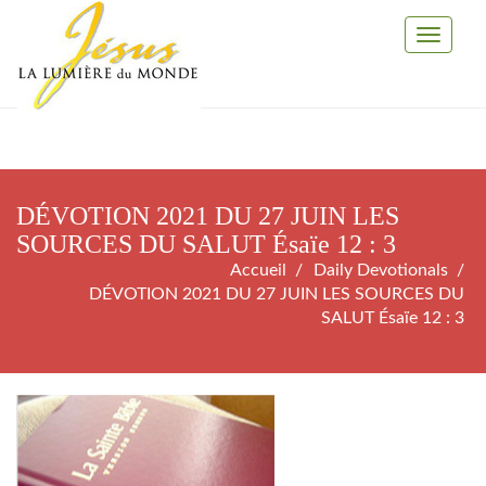
Toggle
Navigati
DÉVOTION 2021 DU 27 JUIN LES
SOURCES DU SALUT Ésaïe 12 : 3
Accueil
Daily Devotionals
DÉVOTION 2021 DU 27 JUIN LES SOURCES DU
SALUT Ésaïe 12 : 3