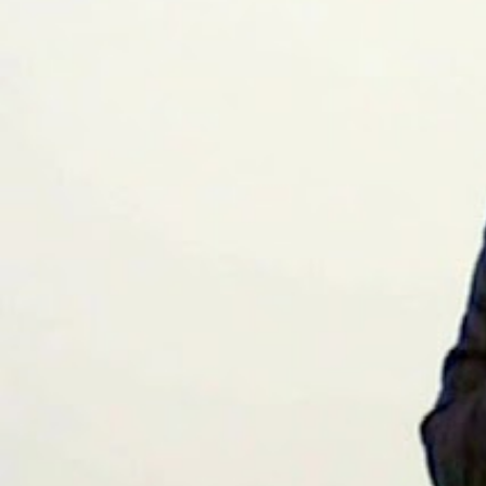
suis-sans-rien-a-moi.mp3 htt
content/uploads/2018/06/Es-