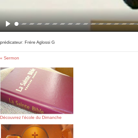
Play
prédicateur: Frére Aglossi G
« Sermon
Découvrez l’école du Dimanche