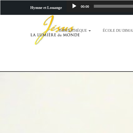
00:00
Hymne et Louange
http://www.lafo
BIBLIOTHÈQUE
ÉCOLE DU DIM
content/uploads/2018/06/b
http://www.lafoiapostolique.org/wp-c
taime.mp3 http://www.lafoiapostolique
plus-pres-de-toi.mp3 http:
content/uploads/2018/06/La
http://www.lafoiapostolique.org/wp-con
http://www.lafoiapostolique.org/wp-co