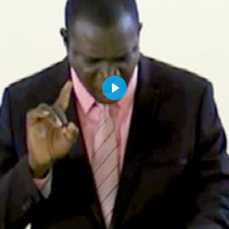
p://www.lafoiapostolique.org/wp-
volume.
tu-lasse-rempli-de-tritesse.mp3
Play