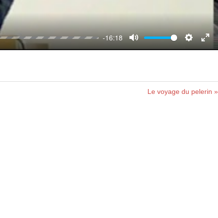
-16:18
Mute
Settings
Ent
full
Le voyage du pelerin »