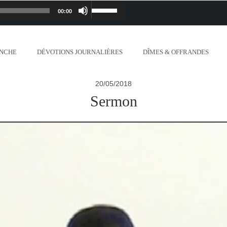
00:00
Lecteur
Utilisez
iapostolique.org/wp-
audio
les
ANCHE
DÉVOTIONS JOURNALIÈRES
DÎMES & OFFRANDES
lanc_plus_blanc_que_neige_.mp3
flèches
20/05/2018
ontent/uploads/2018/06/Ne-crains-rien-je-
haut/bas
Sermon
.org/wp-content/uploads/2018/06/Mon-dieu-
pour
//www.lafoiapostolique.org/wp-
augmenter
-voix-du-seigneur-mappelle.mp3
ou
tent/uploads/2018/06/Dieu-tout-puissant.mp3
diminuer
ntent/uploads/2018/06/Cantique-tel-que-je-
le