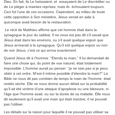
Dieu. En fait, ils Le haïssaient, et essayaient de Le discréditer ou
de Le piéger à maintes reprises; mais ils échouaient toujours.
Ceci fut l’une de ces occasions. Cependant, au milieu de toute
cette opposition à Son ministère, Jésus venait en aide à
quiconque avait besoin de la restauration.
Le récit de Matthieu affirme que cet homme était dans la
synagogue le jour du sabbat. Il ne nous est pas dit s’il savait que
Jésus était dans les environs, ou s’il avait quelque espoir que
Jésus arriverait à la synagogue. Qu’il eût quelque espoir ou non
de voir Jésus, c’est ce qui arriva exactement.
Quand Jésus dit à l’homme: “Etends ta main,” Il lui demandait de
faire une chose qui, du point de vue naturel, était totalement
impossible. L’homme aurait pu penser: “je ne sais pas si je peux
obéir à cet ordre. M’est-il même possible d’étendre la main?” La
Bible ne nous dit pas combien de temps la main de l’homme était
restée sèche. Elle ne nous donne aucun détail sur la probabilité
qu’il ait été victime d’une attaque d’apoplexie ou une blessure; ni
l’âge que l’homme avait, ou sur la durée de sa maladie. Elle nous
dit seulement qu’il avait une main qui était inactive; il ne pouvait
pas l’utiliser.
Les détails sur la raison pour laquelle il ne pouvait pas utiliser sa