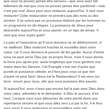
que vous ne pouvez jamais être secouru—que vous avez fait
tellement de mal que vous ne pouvez jamais être pardonné—cela
n’est pas vrai! Jésus peut vous restaurer aujourd’hui. Il veut vous
restaurer! Cette restauration ne prendra pas des mois ou des
années. Il ne suivra pas un processus élaboré par les hommes ou
un programme en dix étapes. La puissance de Jésus peut
descendre aujourd’hui et vous sauver, en un laps de temps. Il
veut que vous soyez guéri!
La paix et l’assurance qu’Il vous donnera ne se détérioreront, ni
ne vieilliront. Elles resteront fraiches et nouvelles dans votre
coeur, car Il vous donnera le pouvoir de les garder. Aucun d’entre
nous ne peut servir Dieu par sa propre force, mais Il nous donne
la force jour après jour, aussi longtemps que nous gardons nos
mains dans les Siennes. Cet Evangile n’est rien d’autre que
pureté et puissance céleste; et il fera pour vous ce que rien
d’autre ne peut faire! Jésus est le Restaurateur! Il est venu sur
terre mourir pour nous, afin que nous puissions être sauvés.
Si aujourd’hui, vous n’avez pas encore fait la paix avec Dieu dans
votre cœur, admettez-le et demandez à Dieu le secours d’en
haut. Lorsque vous vous détournez de votre péché dans une
repentance sincère et que vous allez vers Lui par la foi, Il le fera
pour vous! Il vous restaurera et renouvellera votre vie!