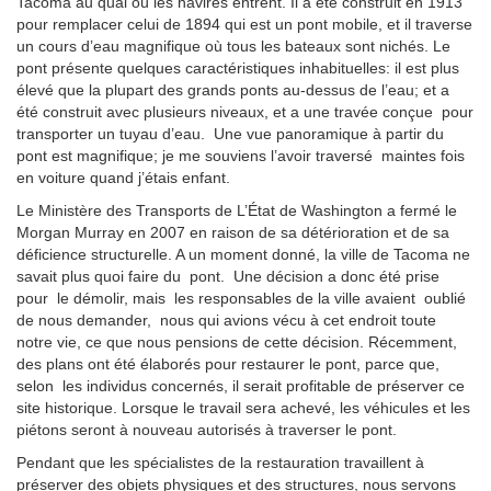
Tacoma au quai où les navires entrent. Il a été construit en 1913
pour remplacer celui de 1894 qui est un pont mobile, et il traverse
un cours d’eau magnifique où tous les bateaux sont nichés. Le
pont présente quelques caractéristiques inhabituelles: il est plus
élevé que la plupart des grands ponts au-dessus de l’eau; et a
été construit avec plusieurs niveaux, et a une travée conçue pour
transporter un tuyau d’eau. Une vue panoramique à partir du
pont est magnifique; je me souviens l’avoir traversé maintes fois
en voiture quand j’étais enfant.
Le Ministère des Transports de L’État de Washington a fermé le
Morgan Murray en 2007 en raison de sa détérioration et de sa
déficience structurelle. A un moment donné, la ville de Tacoma ne
savait plus quoi faire du pont. Une décision a donc été prise
pour le démolir, mais les responsables de la ville avaient oublié
de nous demander, nous qui avions vécu à cet endroit toute
notre vie, ce que nous pensions de cette décision. Récemment,
des plans ont été élaborés pour restaurer le pont, parce que,
selon les individus concernés, il serait profitable de préserver ce
site historique. Lorsque le travail sera achevé, les véhicules et les
piétons seront à nouveau autorisés à traverser le pont.
Pendant que les spécialistes de la restauration travaillent à
préserver des objets physiques et des structures, nous servons