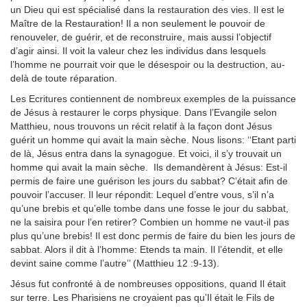
un Dieu qui est spécialisé dans la restauration des vies. Il est le
Maître de la Restauration! Il a non seulement le pouvoir de
renouveler, de guérir, et de reconstruire, mais aussi l’objectif
d’agir ainsi. Il voit la valeur chez les individus dans lesquels
l’homme ne pourrait voir que le désespoir ou la destruction, au-
delà de toute réparation.
Les Ecritures contiennent de nombreux exemples de la puissance
de Jésus à restaurer le corps physique. Dans l’Evangile selon
Matthieu, nous trouvons un récit relatif à la façon dont Jésus
guérit un homme qui avait la main sèche. Nous lisons: ‘‘Etant parti
de là, Jésus entra dans la synagogue. Et voici, il s’y trouvait un
homme qui avait la main sèche. Ils demandèrent à Jésus: Est-il
permis de faire une guérison les jours du sabbat? C’était afin de
pouvoir l’accuser. Il leur répondit: Lequel d’entre vous, s’il n’a
qu’une brebis et qu’elle tombe dans une fosse le jour du sabbat,
ne la saisira pour l’en retirer? Combien un homme ne vaut-il pas
plus qu’une brebis! Il est donc permis de faire du bien les jours de
sabbat. Alors il dit à l’homme: Etends ta main. Il l’étendit, et elle
devint saine comme l’autre’’ (Matthieu 12 :9-13).
Jésus fut confronté à de nombreuses oppositions, quand Il était
sur terre. Les Pharisiens ne croyaient pas qu’Il était le Fils de