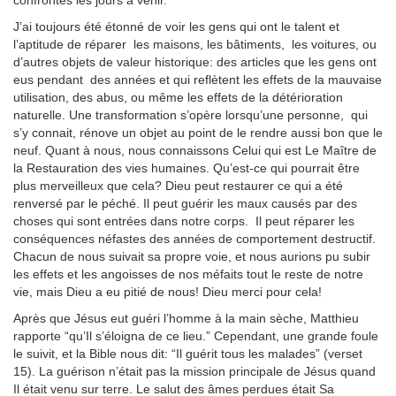
confrontés les jours à venir.
J’ai toujours été étonné de voir les gens qui ont le talent et
l’aptitude de réparer les maisons, les bâtiments, les voitures, ou
d’autres objets de valeur historique: des articles que les gens ont
eus pendant des années et qui reflètent les effets de la mauvaise
utilisation, des abus, ou même les effets de la détérioration
naturelle. Une transformation s’opère lorsqu’une personne, qui
s’y connait, rénove un objet au point de le rendre aussi bon que le
neuf. Quant à nous, nous connaissons Celui qui est Le Maître de
la Restauration des vies humaines. Qu’est-ce qui pourrait être
plus merveilleux que cela? Dieu peut restaurer ce qui a été
renversé par le péché. Il peut guérir les maux causés par des
choses qui sont entrées dans notre corps. Il peut réparer les
conséquences néfastes des années de comportement destructif.
Chacun de nous suivait sa propre voie, et nous aurions pu subir
les effets et les angoisses de nos méfaits tout le reste de notre
vie, mais Dieu a eu pitié de nous! Dieu merci pour cela!
Après que Jésus eut guéri l’homme à la main sèche, Matthieu
rapporte “qu’Il s’éloigna de ce lieu.” Cependant, une grande foule
le suivit, et la Bible nous dit: “Il guérit tous les malades” (verset
15). La guérison n’était pas la mission principale de Jésus quand
Il était venu sur terre. Le salut des âmes perdues était Sa