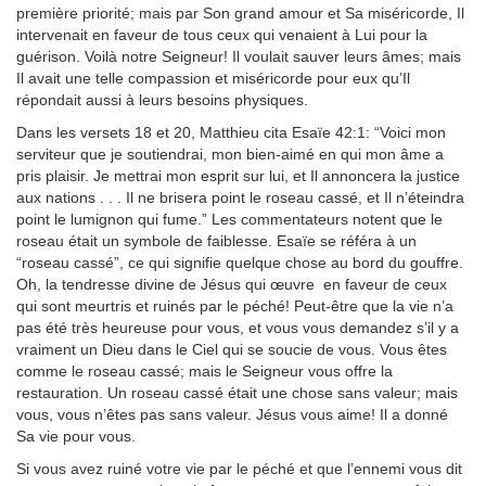
première priorité; mais par Son grand amour et Sa miséricorde, Il
intervenait en faveur de tous ceux qui venaient à Lui pour la
guérison. Voilà notre Seigneur! Il voulait sauver leurs âmes; mais
Il avait une telle compassion et miséricorde pour eux qu’Il
répondait aussi à leurs besoins physiques.
Dans les versets 18 et 20, Matthieu cita Esaïe 42:1: “Voici mon
serviteur que je soutiendrai, mon bien-aimé en qui mon âme a
pris plaisir. Je mettrai mon esprit sur lui, et Il annoncera la justice
aux nations . . . Il ne brisera point le roseau cassé, et Il n’éteindra
point le lumignon qui fume.” Les commentateurs notent que le
roseau était un symbole de faiblesse. Esaïe se référa à un
“roseau cassé”, ce qui signifie quelque chose au bord du gouffre.
Oh, la tendresse divine de Jésus qui œuvre en faveur de ceux
qui sont meurtris et ruinés par le péché! Peut-être que la vie n’a
pas été très heureuse pour vous, et vous vous demandez s’il y a
vraiment un Dieu dans le Ciel qui se soucie de vous. Vous êtes
comme le roseau cassé; mais le Seigneur vous offre la
restauration. Un roseau cassé était une chose sans valeur; mais
vous, vous n’êtes pas sans valeur. Jésus vous aime! Il a donné
Sa vie pour vous.
Si vous avez ruiné votre vie par le péché et que l’ennemi vous dit